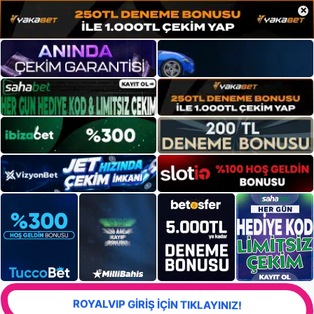
×
ROYALVIP GİRİŞ İÇİN TIKLAYINIZ!