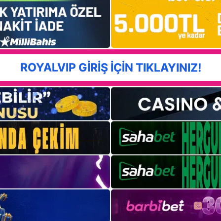
ROYALVIP GİRİŞ İÇİN TIKLAYINIZ!