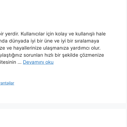
 yerdir. Kullanıcılar için kolay ve kullanışlı hale
nda dünyada iyi bir üne ve iyi bir sıralamaya
ze ve hayallerinize ulaşmanıza yardımcı olur.
laştığınız sorunları hızlı bir şekilde çözmenize
sitesinin …
Devamını oku
antajlar