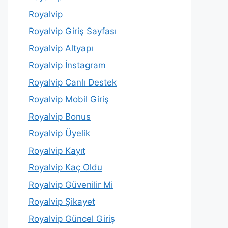
Royalvip
Royalvip Giriş Sayfası
Royalvip Altyapı
Royalvip İnstagram
Royalvip Canlı Destek
Royalvip Mobil Giriş
Royalvip Bonus
Royalvip Üyelik
Royalvip Kayıt
Royalvip Kaç Oldu
Royalvip Güvenilir Mi
Royalvip Şikayet
Royalvip Güncel Giriş