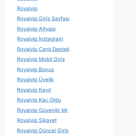
Royalvip
Royalvip Giriş Sayfası
Royalvip Altyapı
Royalvip İnstagram
Royalvip Canlı Destek
Royalvip Mobil Giriş
Royalvip Bonus
Royalvip Üyelik
Royalvip Kayıt
Royalvip Kaç Oldu
Royalvip Güvenilir Mi
Royalvip Şikayet
Royalvip Güncel Giriş