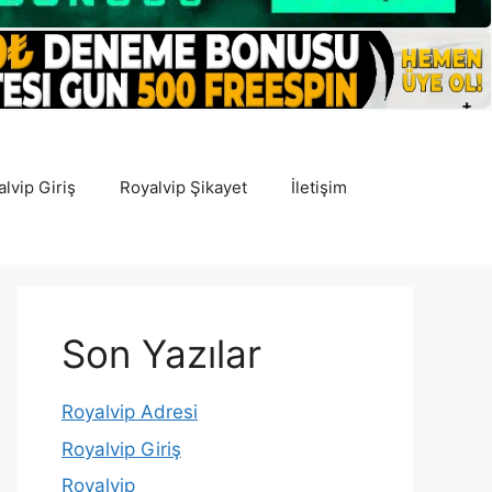
lvip Giriş
Royalvip Şikayet
İletişim
Son Yazılar
Royalvip Adresi
Royalvip Giriş
Royalvip