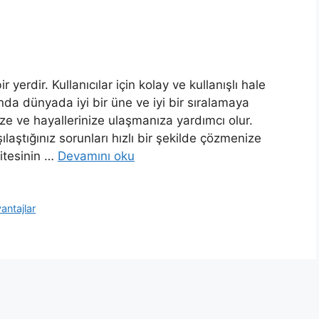
 yerdir. Kullanıcılar için kolay ve kullanışlı hale
nda dünyada iyi bir üne ve iyi bir sıralamaya
ze ve hayallerinize ulaşmanıza yardımcı olur.
laştığınız sorunları hızlı bir şekilde çözmenize
sitesinin …
Devamını oku
antajlar