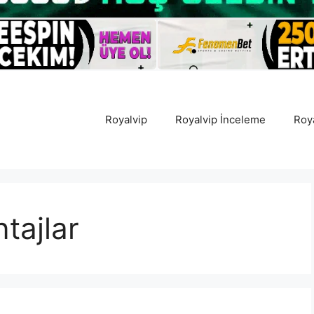
Royalvip
Royalvip İnceleme
Roya
tajlar