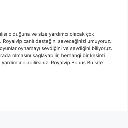
nlısı olduğuna ve size yardımcı olacak çok
 Royalvip canlı desteğini seveceğinizi umuyoruz.
 oyunlar oynamayı sevdiğini ve sevdiğini biliyoruz.
ada olmasını sağlayabilir, herhangi bir kesinti
rdımcı olabilirsiniz. Royalvip Bonus Bu site …