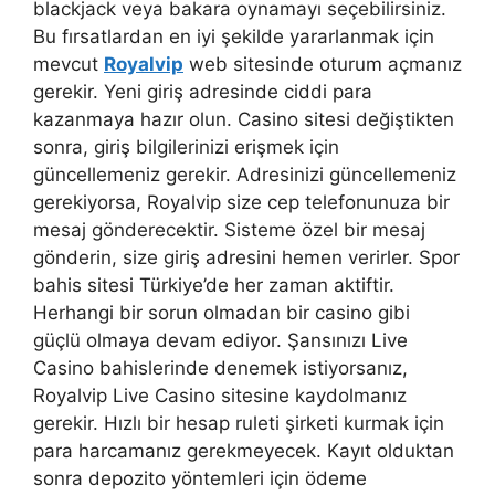
blackjack veya bakara oynamayı seçebilirsiniz.
Bu fırsatlardan en iyi şekilde yararlanmak için
mevcut
Royalvip
web sitesinde oturum açmanız
gerekir. Yeni giriş adresinde ciddi para
kazanmaya hazır olun. Casino sitesi değiştikten
sonra, giriş bilgilerinizi erişmek için
güncellemeniz gerekir. Adresinizi güncellemeniz
gerekiyorsa, Royalvip size cep telefonunuza bir
mesaj gönderecektir. Sisteme özel bir mesaj
gönderin, size giriş adresini hemen verirler. Spor
bahis sitesi Türkiye’de her zaman aktiftir.
Herhangi bir sorun olmadan bir casino gibi
güçlü olmaya devam ediyor. Şansınızı Live
Casino bahislerinde denemek istiyorsanız,
Royalvip Live Casino sitesine kaydolmanız
gerekir. Hızlı bir hesap ruleti şirketi kurmak için
para harcamanız gerekmeyecek. Kayıt olduktan
sonra depozito yöntemleri için ödeme