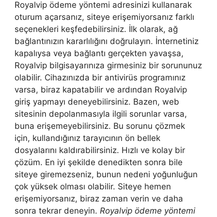
Royalvip ödeme yöntemi adresinizi kullanarak
oturum açarsanız, siteye erişemiyorsanız farklı
seçenekleri keşfedebilirsiniz. İlk olarak, ağ
bağlantınızın kararlılığını doğrulayın. İnternetiniz
kapalıysa veya bağlantı gerçekten yavaşsa,
Royalvip bilgisayarınıza girmesiniz bir sorununuz
olabilir. Cihazınızda bir antivirüs programınız
varsa, biraz kapatabilir ve ardından Royalvip
giriş yapmayı deneyebilirsiniz. Bazen, web
sitesinin depolanmasıyla ilgili sorunlar varsa,
buna erişemeyebilirsiniz. Bu sorunu çözmek
için, kullandığınız tarayıcının ön bellek
dosyalarını kaldırabilirsiniz. Hızlı ve kolay bir
çözüm. En iyi şekilde denedikten sonra bile
siteye giremezseniz, bunun nedeni yoğunluğun
çok yüksek olması olabilir. Siteye hemen
erişemiyorsanız, biraz zaman verin ve daha
sonra tekrar deneyin.
Royalvip ödeme yöntemi