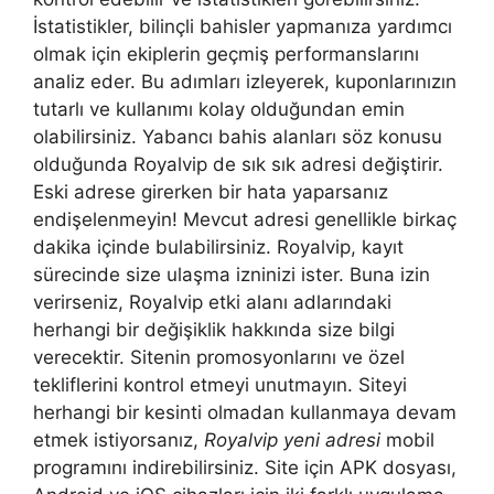
İstatistikler, bilinçli bahisler yapmanıza yardımcı
olmak için ekiplerin geçmiş performanslarını
analiz eder. Bu adımları izleyerek, kuponlarınızın
tutarlı ve kullanımı kolay olduğundan emin
olabilirsiniz. Yabancı bahis alanları söz konusu
olduğunda Royalvip de sık sık adresi değiştirir.
Eski adrese girerken bir hata yaparsanız
endişelenmeyin! Mevcut adresi genellikle birkaç
dakika içinde bulabilirsiniz. Royalvip, kayıt
sürecinde size ulaşma izninizi ister. Buna izin
verirseniz, Royalvip etki alanı adlarındaki
herhangi bir değişiklik hakkında size bilgi
verecektir. Sitenin promosyonlarını ve özel
tekliflerini kontrol etmeyi unutmayın. Siteyi
herhangi bir kesinti olmadan kullanmaya devam
etmek istiyorsanız,
Royalvip yeni adresi
mobil
programını indirebilirsiniz. Site için APK dosyası,