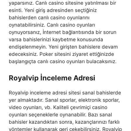
yaparsınız. Canlı casino sitesine yatırılması bir
esinti. Yeni giriş adresinden seçtiğiniz
bahislerden canlı casino oyunlarını
oynatabilirsiniz. Canlı casino oyunları
oynuyorsanız, İnternet bağlantısında bir sorun
varsa bahislerinizi kaybetme konusunda
endişelenmeyin. Yeni girişten bahislere devam
edeceksiniz. Poker sitesini ziyaret ettiğinizde
başlangıçta canlı casino oyunları bulacaksınız.
Royalvip İnceleme Adresi
Royalvip inceleme adresi sitesi sanal bahislerde
yer almaktadır. Sanal sporlar, elektronik sporlar,
video oyunları, vb. Kaliteli çevrimiçi casino
oyunları seçeneklerle oynanabilir. Bazı sanal
bahisler kazandıktan sonra, kazançlarınızı farklı
yöntemler kullanarak geri çekebilirsiniz. Royalvip