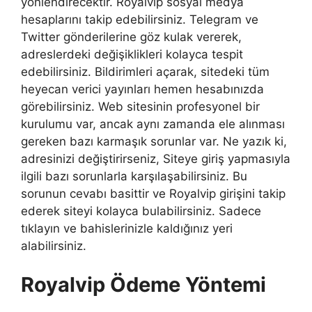
yönlendirecektir. Royalvip sosyal medya
hesaplarını takip edebilirsiniz. Telegram ve
Twitter gönderilerine göz kulak vererek,
adreslerdeki değişiklikleri kolayca tespit
edebilirsiniz. Bildirimleri açarak, sitedeki tüm
heyecan verici yayınları hemen hesabınızda
görebilirsiniz. Web sitesinin profesyonel bir
kurulumu var, ancak aynı zamanda ele alınması
gereken bazı karmaşık sorunlar var. Ne yazık ki,
adresinizi değiştirirseniz, Siteye giriş yapmasıyla
ilgili bazı sorunlarla karşılaşabilirsiniz. Bu
sorunun cevabı basittir ve Royalvip girişini takip
ederek siteyi kolayca bulabilirsiniz. Sadece
tıklayın ve bahislerinizle kaldığınız yeri
alabilirsiniz.
Royalvip Ödeme Yöntemi