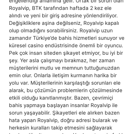
engellendiği anlamına gelir. Ortak bir sorun olan
Royalvip, BTK tarafından haftada 2 kez ele
alındı ve yeni bir giriş adresine yönlendiriliyor.
Değişikliklere aşina değilseniz, Royalvip kapalı
olup olmadığını sorabilirsiniz. Royalvip uzun
zamandır Türkiye’de bahis hizmetleri sunuyor ve
küresel casino endüstrisinde önemli bir oyuncu.
Pek çok insan siteden şikayet etmiyor, bu iyi bir
şey. Yer asla çalışmayı bırakmaz, her zaman
müşterilerini mutlu ve memnun tuttuğunuzdan
emin olur. Onlarla iletişim kurmanın harika bir
yolu var. Müşterilerinin karşılaştığı sorunları ele
alarak, bu çözümün problemlerin çözülmesinde
etkili olduğu kanıtlanmıştır. Bazen, çevrimiçi
bahis yapmaya başlayan insanlar Royalvip ile
sorun yaşayabilir. Şikayetleri ele alırken bazen
hata yapan Royalvip, doğru adresi bularak ve
herkesin kuralları takip etmesini sağlayarak