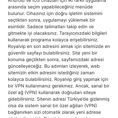
Android ve iOS cihazları için iki farklı uygulama
arasında seçim yapabileceğiniz menüde
bulunur. Cihazınız için doğru işletim sistemini
seçtikten sonra, uygulamayı yüklemek bir
esintidir. Sadece talimatları takip edin ve
gitmekte iyi olacaksınız. Tarayıcınızdaki bilgileri
kullanarak programa kolayca erişebilirsiniz.
Royalvip en son adresini almak için sitemizde en
güvenilir sayfayı bulabilirsiniz. Site yeni bir
konuma geçtikten sonra, sayfamızdaki adresi
güncelleyeceğiz. Bu adımları izleyerek, web
sitemizin etkin adresini istediğiniz zaman
kolayca bulabilirsiniz. Royalvip giriş yapmak için
bir VPN kullanmanız gerekmez. Ancak, sanal bir
özel ağ (VPN) kullanarak doğrudan siteye
gidebilirsiniz. Sitenin adresi Türkiye’de gizlenmiş
olsa da sistem sanal bir özel ağdan (VPN)
bağlanırken sizi otomatik olarak yeni adrese