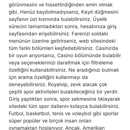
görünmesini ve hissettirdiğinden emin olmak
gibi. Henüz kaydolmadıysanız, Kayıt düğmesini
sayfanın üst kısmında bulabilirsiniz. Üyelik
sürecini tamamladıktan sonra, hesabınıza giriş
sayfasından erişebilirsiniz. Farenizi soldaki
menünün üzerine getirirseniz, web sitesindeki
tüm farklı bölümleri keşfedebilirsiniz. Casino’da
bir oyun arıyorsanız, Casino bölümünde bulabilir
veya seçeneklerinizi daraltmak için filtreleme
özelliğini kullanabilirsiniz. Ne aradığınızı bulmak
için arama özelliğini kullanmayı da
deneyebilirsiniz. Royalvip, zevk alacak çok
çeşitli spor aktiviteleri bulabileceğiniz bir yerdir.
Giriş yaptıktan sonra, spor sekmesine tıklayarak
sitedeki tüm spor dallarını kolayca bulabilirsiniz.
Futbol, basketbol, tenis ve voleybol gibi sporlar
süper popüler ve birçok insan onları
oynamaktan hoşlanıyor. Ancak, Amerikan