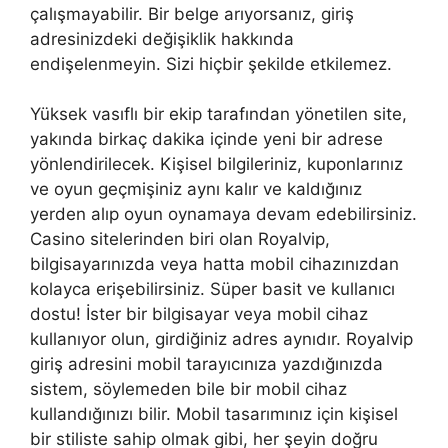
çalışmayabilir. Bir belge arıyorsanız, giriş
adresinizdeki değişiklik hakkında
endişelenmeyin. Sizi hiçbir şekilde etkilemez.
Yüksek vasıflı bir ekip tarafından yönetilen site,
yakında birkaç dakika içinde yeni bir adrese
yönlendirilecek. Kişisel bilgileriniz, kuponlarınız
ve oyun geçmişiniz aynı kalır ve kaldığınız
yerden alıp oyun oynamaya devam edebilirsiniz.
Casino sitelerinden biri olan Royalvip,
bilgisayarınızda veya hatta mobil cihazınızdan
kolayca erişebilirsiniz. Süper basit ve kullanıcı
dostu! İster bir bilgisayar veya mobil cihaz
kullanıyor olun, girdiğiniz adres aynıdır. Royalvip
giriş adresini mobil tarayıcınıza yazdığınızda
sistem, söylemeden bile bir mobil cihaz
kullandığınızı bilir. Mobil tasarımınız için kişisel
bir stiliste sahip olmak gibi, her şeyin doğru