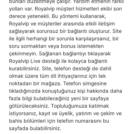
bunları düzeltmeye çalışır. Yardım etmenin farklı
yolları var. Royalvip müşteri hizmetleri ekibi son
derece yetenekli. Bu yöntemi kullanarak,
Royalvip ve müşteriler arasında etkili iletişim
sağlayarak sorunsuz bir bağlantı oluşturur. Site
ile ilgili herhangi bir sorunla karşılaşırsanız, bir
soru sormaktan veya bonus istemekten
çekinmeyin. Sağlanan bağlantıyı tıklayarak
Royalvip Live desteği ile kolayca bağlantı
kurabilirsiniz. Site, telefon desteği de dahil
olmak üzere tüm dil ihtiyaçlarınız için tek
noktadan bir mağaza. Telefon simgesine
tıkladığınızda konuştuğunuz kişi hakkında daha
fazla bilgi bulabileceğiniz yeni bir sayfaya
götürüleceksiniz. Topluluğumuza katılmak
istiyorsanız, kayıt ve üyelik, yatırım ve çekim ve
bahis bölümleri için telefon numarasını bu
sayfada bulabilirsiniz.