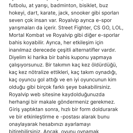
futbolu, at yarışı, badminton, bisiklet, buz
hokeyi, dart, karate, jack, snooker gibi sporları
seven çok insan var. Royalvip ayrıca e-spor
yarışmaları da içerir. Street Fighter, CS GO, LOL,
Mortal Kombat ve Royalvip gibi diğer e-sporlar
bahis koyabilir. Ayrıca, her etkileşim için
inanılmaz derecede çeşitli alternatifler vardır.
Diyelim ki harika bir bahis kuponu yapmaya
çalışıyorsunuz. Bir takımın kaç kez öldürdüğü,
kaç kez nötralize ettikleri, kaç takım oynadığı,
kaç oyuncu gol attığı ve en iyi oyuncunun kim
olduğu gibi birçok farklı şeye bakabilirsiniz.
Royalvip web sitesine kaydolduğunuzda
herhangi bir makale göndermeniz gerekmez.
Giriş yaptıktan sonra, hızlı bir form doldurarak
ve bir etkinleştirme e -postası alarak bunu
onaylayarak hesabınızı ayarlamayı
bitirebilirsiniz. Ancak, oyunu oynamak