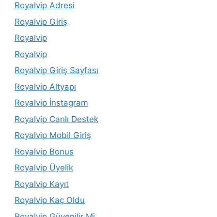
Royalvip Adresi
Royalvip Giriş
Royalvip
Royalvip
Royalvip Giriş Sayfası
Royalvip Altyapı
Royalvip İnstagram
Royalvip Canlı Destek
Royalvip Mobil Giriş
Royalvip Bonus
Royalvip Üyelik
Royalvip Kayıt
Royalvip Kaç Oldu
Royalvip Güvenilir Mi