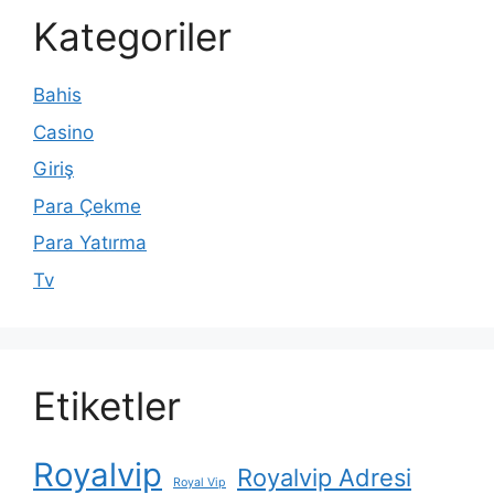
Kategoriler
Bahis
Casino
Giriş
Para Çekme
Para Yatırma
Tv
Etiketler
Royalvip
Royalvip Adresi
Royal Vip