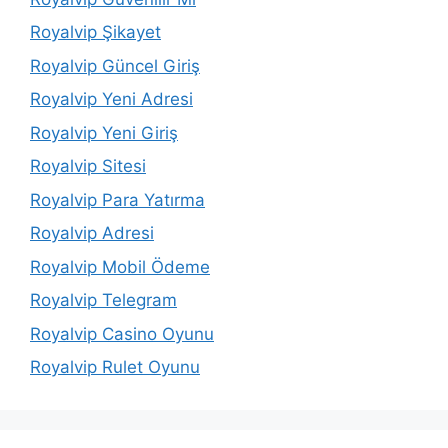
Royalvip Şikayet
Royalvip Güncel Giriş
Royalvip Yeni Adresi
Royalvip Yeni Giriş
Royalvip Sitesi
Royalvip Para Yatırma
Royalvip Adresi
Royalvip Mobil Ödeme
Royalvip Telegram
Royalvip Casino Oyunu
Royalvip Rulet Oyunu