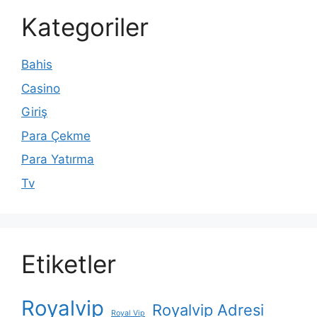
Kategoriler
Bahis
Casino
Giriş
Para Çekme
Para Yatırma
Tv
Etiketler
Royalvip
Royalvip Adresi
Royal Vip