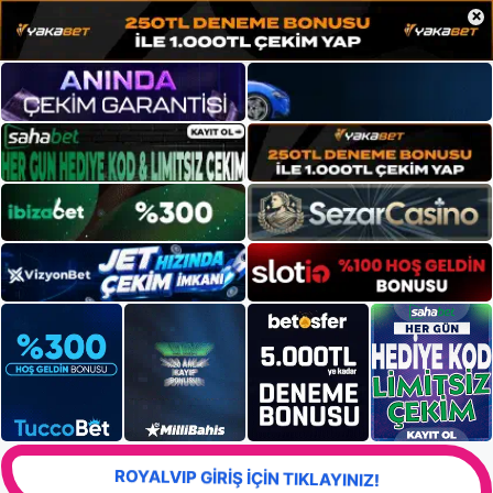
×
ROYALVIP GİRİŞ İÇİN TIKLAYINIZ!