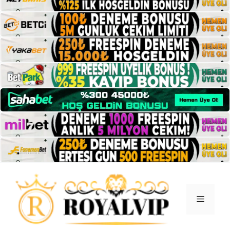
İçeriğe
atla
Menü