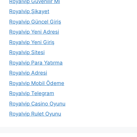
Royalvip Güvenilir Mi
Royalvip Şikayet
Royalvip Güncel Giriş
Royalvip Yeni Adresi
Royalvip Yeni Giriş
Royalvip Sitesi
Royalvip Para Yatırma
Royalvip Adresi
Royalvip Mobil Ödeme
Royalvip Telegram
Royalvip Casino Oyunu
Royalvip Rulet Oyunu