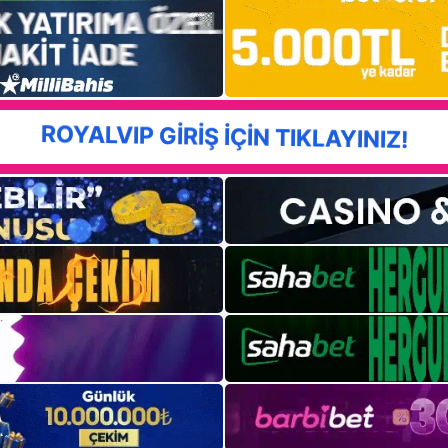
ROYALVIP GİRİŞ İÇİN TIKLAYINIZ!