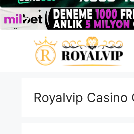
İçeriğe
atla
Royalvip Casino