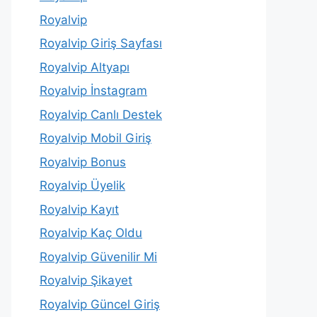
Royalvip
Royalvip Giriş Sayfası
Royalvip Altyapı
Royalvip İnstagram
Royalvip Canlı Destek
Royalvip Mobil Giriş
Royalvip Bonus
Royalvip Üyelik
Royalvip Kayıt
Royalvip Kaç Oldu
Royalvip Güvenilir Mi
Royalvip Şikayet
Royalvip Güncel Giriş